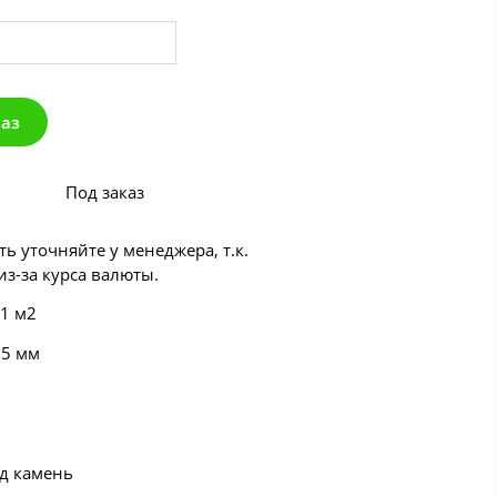
каз
Под заказ
ь уточняйте у менеджера, т.к.
з-за курса валюты.
 1 м2
55 мм
од камень