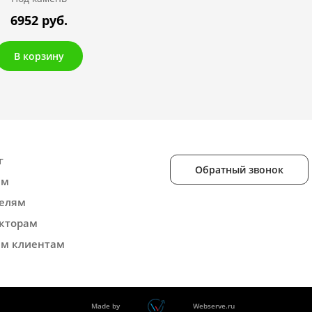
6952 руб.
В корзину
г
Обратный звонок
ам
елям
кторам
м клиентам
Made by
Webserve.ru