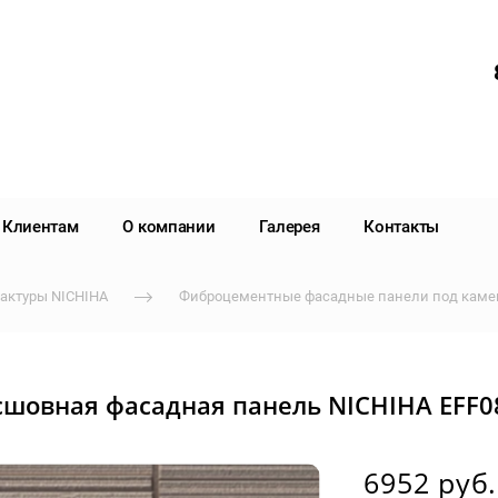
Клиентам
О компании
Галерея
Контакты
актуры NICHIHA
Фиброцементные фасадные панели под камен
сшовная фасадная панель NICHIHA EFF0
6952 руб.