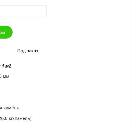
каз
Под заказ
 1 м2
5 мм
од камень
(26,0 кг/панель)