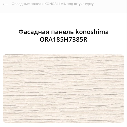
Фасадные панели KONOSHIMA под штукатурку
Фасадная панель konoshima
ORA185H7385R