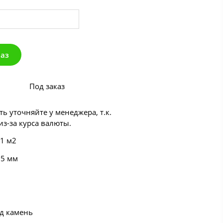
каз
Под заказ
ь уточняйте у менеджера, т.к.
з-за курса валюты.
 1 м2
55 мм
од камень