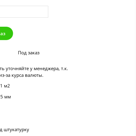
каз
Под заказ
ь уточняйте у менеджера, т.к.
з-за курса валюты.
 1 м2
55 мм
д штукатурку