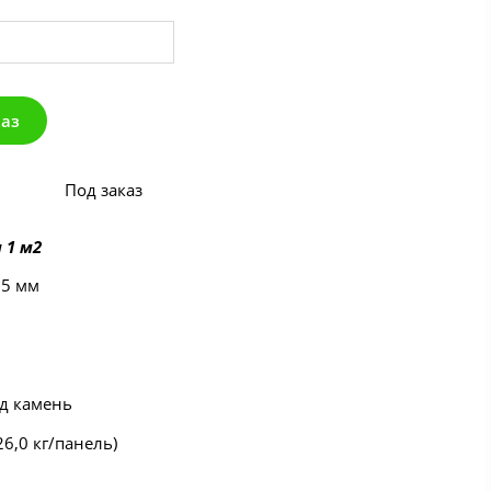
каз
Под заказ
 1 м2
55 мм
од камень
(26,0 кг/панель)