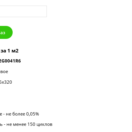
каз
за 1 м2
2G0041R6
овое
,5х320
 - не более 0,05%
ь - не менее 150 циклов