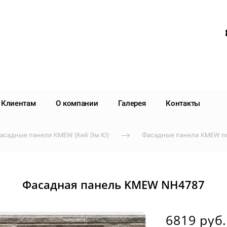
Клиентам
О компании
Галерея
Контакты
асадные панели KMEW (Кей Эм Ю)
Фасадные панели KMEW п
Фасадная панель KMEW NH4787
6819 руб.