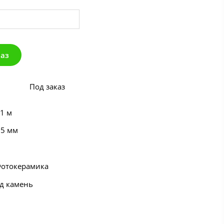
каз
Под заказ
 1 м
55 мм
Фотокерамика
од камень