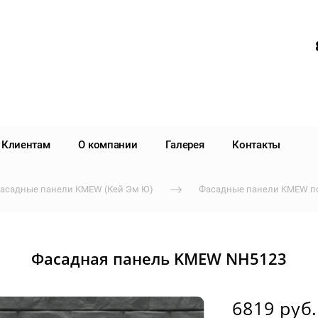
Клиентам
О компании
Галерея
Контакты
асадные панели KMEW (Кей Эм Ю)
Фасадные панели KMEW п
Фасадная панель KMEW NH5123
6819 руб.