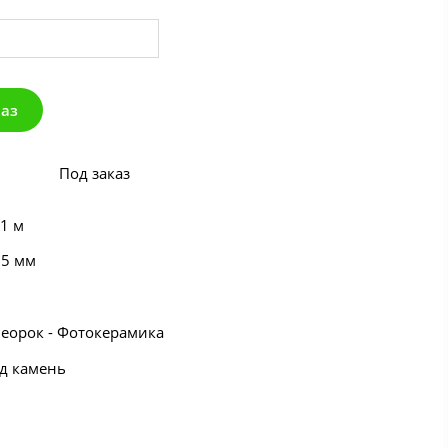
каз
Под заказ
 1 м
55 мм
Неорок - Фотокерамика
од камень