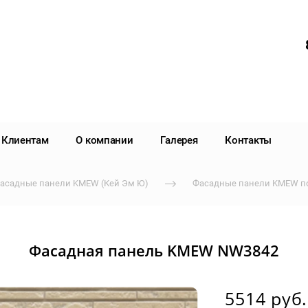
Клиентам
О компании
Галерея
Контакты
асадные панели KMEW (Кей Эм Ю)
Фасадные панели KMEW п
Фасадная панель KMEW NW3842
5514 руб.