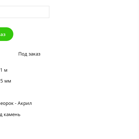
каз
Под заказ
 1 м
55 мм
еорок - Акрил
од камень