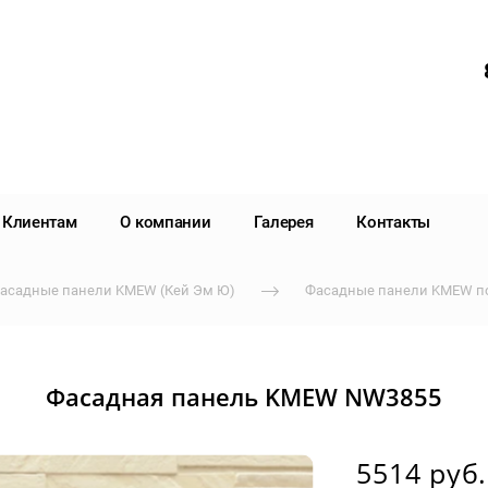
Клиентам
О компании
Галерея
Контакты
асадные панели KMEW (Кей Эм Ю)
Фасадные панели KMEW п
Фасадная панель KMEW NW3855
5514 руб.