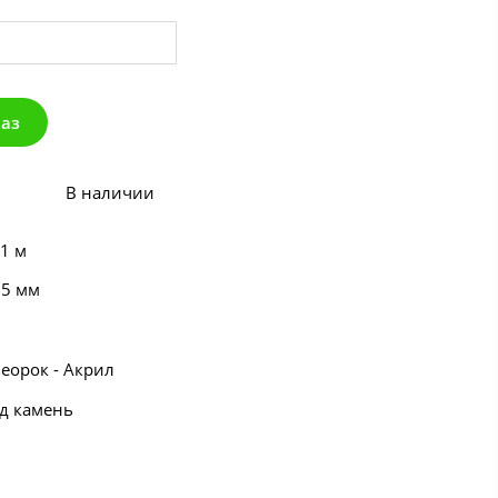
каз
В наличии
 1 м
55 мм
еорок - Акрил
од камень