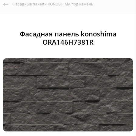
Фасадные панели KONOSHIMA под камень
Фасадная панель konoshima
ORA146H7381R