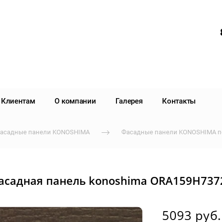
Клиентам
О компании
Галерея
Контакты
асадные панели KONOSHIMA
Фасадные панели KONOSHIMA п
асадная панель konoshima ORA159H737
5093 руб.