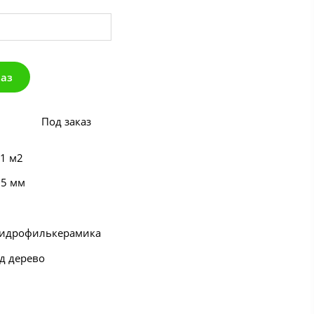
каз
Под заказ
 1 м2
55 мм
Гидрофилькерамика
д дерево