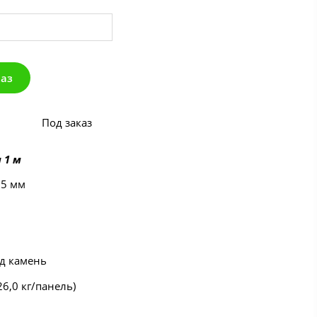
каз
Под заказ
 1 м
55 мм
од камень
(26,0 кг/панель)