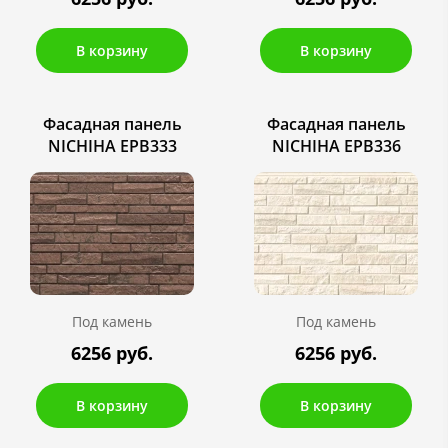
В корзину
В корзину
Фасадная панель
Фасадная панель
NICHIHA EPB333
NICHIHA EPB336
Под камень
Под камень
6256 руб.
6256 руб.
В корзину
В корзину