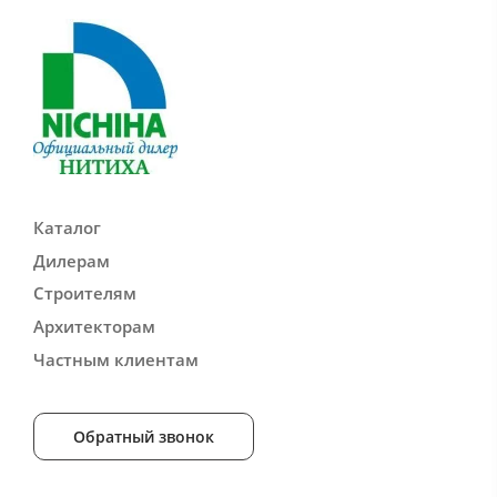
Каталог
Дилерам
Строителям
Архитекторам
Частным клиентам
Обратный звонок