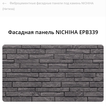
Фиброцементные фасадные панели под камень NICHIHA
(Нитиха)
Фасадная панель NICHIHA EPB339