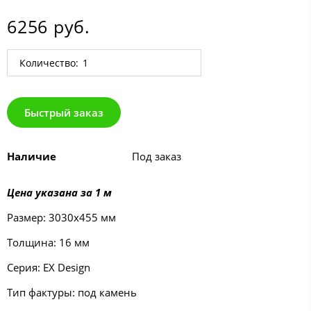
6256 руб.
Количество:
Быстрый заказ
Наличие
Под заказ
Цена указана за 1 м
Размер: 3030х455 мм
Толщина: 16 мм
Серия: EX Design
Тип фактуры: под камень