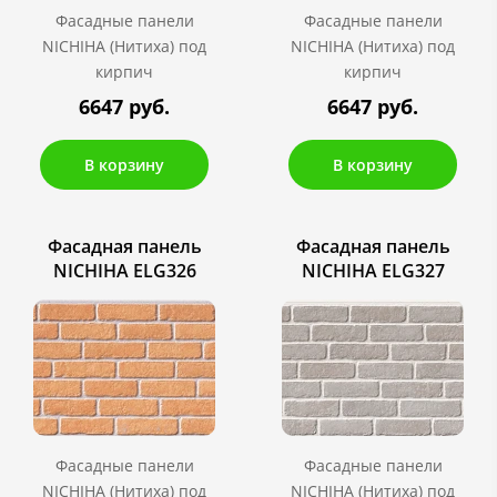
Фасадные панели
Фасадные панели
NICHIHA (Нитиха) под
NICHIHA (Нитиха) под
кирпич
кирпич
6647 руб.
6647 руб.
В корзину
В корзину
Фасадная панель
Фасадная панель
NICHIHA ELG326
NICHIHA ELG327
Фасадные панели
Фасадные панели
NICHIHA (Нитиха) под
NICHIHA (Нитиха) под