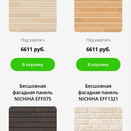
Под кирпич
Под кирпич
6611 руб.
6611 руб.
В корзину
В корзину
Бесшовная
Бесшовная
фасадная панель
фасадная панель
NICHIHA EFF075
NICHIHA EFF1321