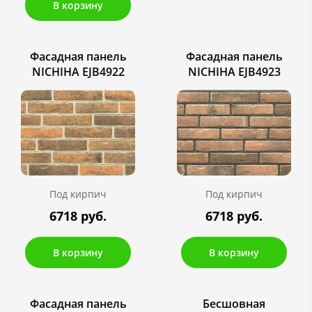
В корзину
Фасадная панель
Фасадная панель
NICHIHA EJB4922
NICHIHA EJB4923
Под кирпич
Под кирпич
6718 руб.
6718 руб.
В корзину
В корзину
Фасадная панель
Бесшовная