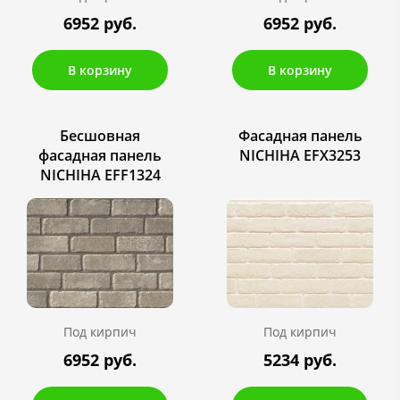
6952 руб.
6952 руб.
В корзину
В корзину
Бесшовная
Фасадная панель
фасадная панель
NICHIHA EFX3253
NICHIHA EFF1324
Под кирпич
Под кирпич
6952 руб.
5234 руб.