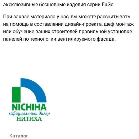
эксклюзивные бесшовные изделия серии FuGe.
При заказе материала у нас, вы можете рассчитывать
на помощь в составлении дизайн-проекта, шеф монтаж
или обучение ваших строителей правильной установке
панелей по технологии вентилируемого фасада.
Каталог