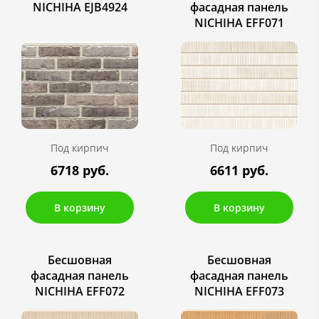
NICHIHA EJB4924
фасадная панель
NICHIHA EFF071
Под кирпич
Под кирпич
6718 руб.
6611 руб.
В корзину
В корзину
Бесшовная
Бесшовная
фасадная панель
фасадная панель
NICHIHA EFF072
NICHIHA EFF073