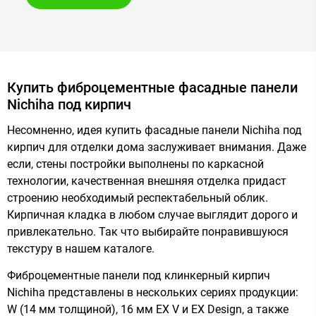
Купить фиброцементные фасадные панели
Nichiha под кирпич
Несомненно, идея купить фасадные панели Nichiha под
кирпич для отделки дома заслуживает внимания. Даже
если, стены постройки выполнены по каркасной
технологии, качественная внешняя отделка придаст
строению необходимый респектабельный облик.
Кирпичная кладка в любом случае выглядит дорого и
привлекательно. Так что выбирайте понравившуюся
текстуру в нашем каталоге.
Фиброцементные панели под клинкерный кирпич
Nichiha представлены в нескольких сериях продукции:
W (14 мм толщиной), 16 мм EX V и EX Design, а также