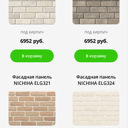
под кирпич
под кирпич
6952 руб.
6952 руб.
В корзину
В корзину
Фасадная панель
Фасадная панель
NICHIHA ELG321
NICHIHA ELG324