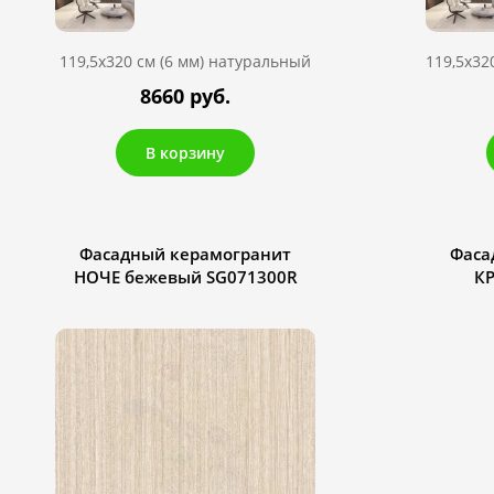
119,5х320 см (6 мм) натуральный
119,5х32
8660 руб.
В корзину
Фасадный керамогранит
Фаса
НОЧЕ бежевый SG071300R
К