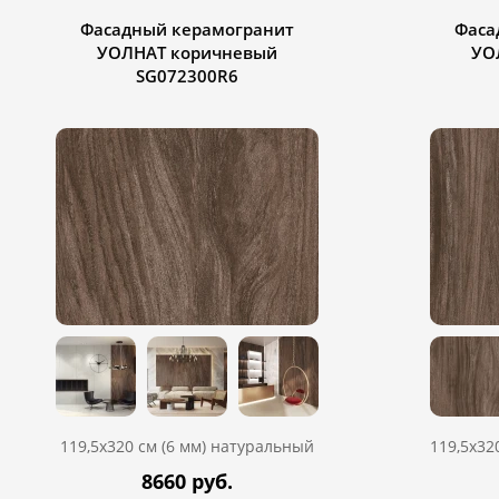
Фасадный керамогранит
Фаса
УОЛНАТ коричневый
УО
SG072300R6
119,5х320 см (6 мм) натуральный
119,5х32
8660 руб.