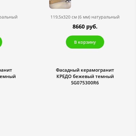
уральный
119,5х320 см (6 мм) натуральный
8660 руб.
В корзину
ранит
Фасадный керамогранит
темный
КРЕДО бежевый темный
SG075300R6