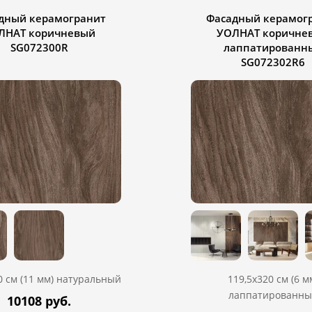
дный керамогранит
Фасадный керамог
ЛНАТ коричневый
УОЛНАТ коричне
SG072300R
лаппатированн
SG072302R6
0 см (11 мм) натуральный
119,5х320 см (6 м
лаппатированны
10108 руб.