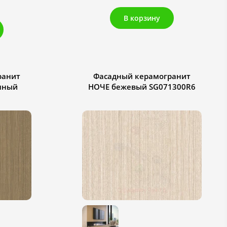
В корзину
ранит
Фасадный керамогранит
мный
НОЧЕ бежевый SG071300R6