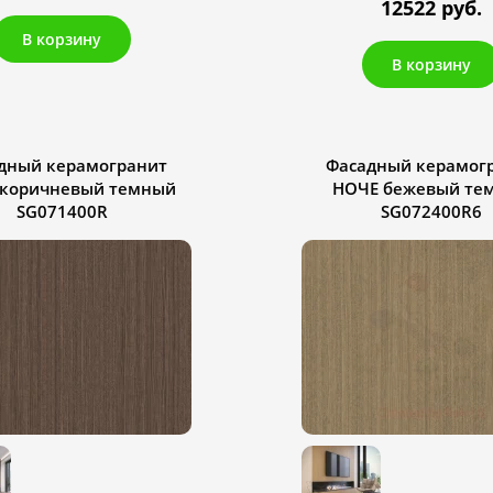
12522 руб.
В корзину
В корзину
дный керамогранит
Фасадный керамог
коричневый темный
НОЧЕ бежевый те
SG071400R
SG072400R6