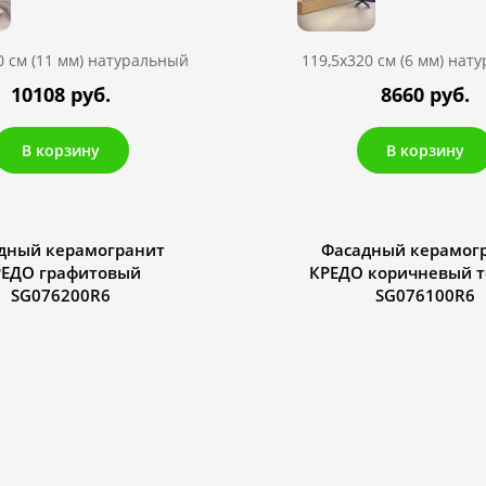
0 см (11 мм) натуральный
119,5х320 см (6 мм) нат
10108 руб.
8660 руб.
В корзину
В корзину
дный керамогранит
Фасадный керамог
РЕДО графитовый
КРЕДО коричневый 
SG076200R6
SG076100R6