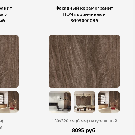
ранит
Фасадный керамогранит
вый
НОЧЕ коричневый
ый
SG090000R6
м)
160х320 см (6 мм) натуральный
й
8095 руб.