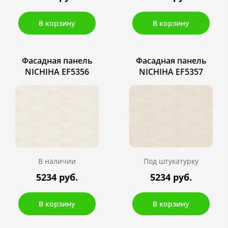
В корзину
В корзину
Фасадная панель
Фасадная панель
NICHIHA EF5356
NICHIHA EF5357
В наличии
Под штукатурку
5234 руб.
5234 руб.
В корзину
В корзину