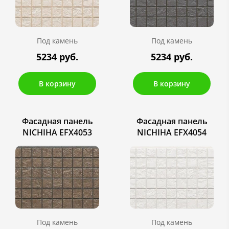
Под камень
Под камень
5234 руб.
5234 руб.
В корзину
В корзину
Фасадная панель
Фасадная панель
NICHIHA EFX4053
NICHIHA EFX4054
Под камень
Под камень