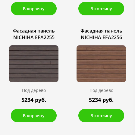
В корзину
В корзину
Фасадная панель
Фасадная панель
NICHIHA EFA2255
NICHIHA EFA2256
Под дерево
Под дерево
5234 руб.
5234 руб.
В корзину
В корзину