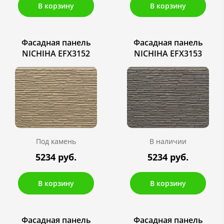
В корзину
В корзину
Фасадная панель
Фасадная панель
NICHIHA EFX3152
NICHIHA EFX3153
Под камень
В наличии
5234 руб.
5234 руб.
В корзину
В корзину
Фасадная панель
Фасадная панель