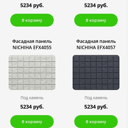
5234 руб.
5234 руб.
В корзину
В корзину
Фасадная панель
Фасадная панель
NICHIHA EFX4055
NICHIHA EFX4057
Под камень
Под камень
5234 руб.
5234 руб.
В корзину
В корзину