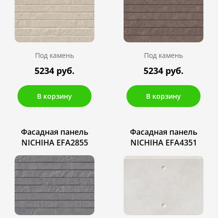
Под камень
Под камень
5234 руб.
5234 руб.
В корзину
В корзину
Фасадная панель
Фасадная панель
NICHIHA EFA2855
NICHIHA EFA4351